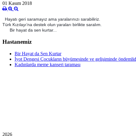
01 Kasım 2018
Hayatı geri saramayız ama yaralarınızı sarabiliriz.
Türk Kızılayı’na destek olun yaraları birlikte saralım.
Bir hayat da sen kurtar...
Hastanemiz
Bir Hayat da Sen Kurtar
İyot Dengesi Çocukların büyümesinde ve gelişiminde öndemlidir
Kadınlarda meme kanseri taraması
2026