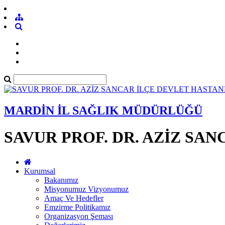
MARDİN İL SAĞLIK MÜDÜRLÜĞÜ
SAVUR PROF. DR. AZİZ SA
Kurumsal
Bakanımız
Misyonumuz Vizyonumuz
Amaç Ve Hedefler
Emzirme Politikamız
Organizasyon Şeması