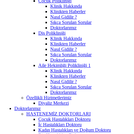
Çocuk Polikliniği
Klinik Hakkında
Klinikten Haberler
Nasıl Gidilir ?
Sıkça Sorulan Sorular
Doktorlarımız
Diş Polikliniği
Klinik Hakkında
Klinikten Haberler
Nasıl Gidilir ?
Sıkça Sorulan Sorular
Doktorlarımız
Aile Hekimliği Polikliniği 1
Klinik Hakkında
Klinikten Haberler
Nasıl Gidilir ?
Sıkça Sorulan Sorular
Doktorlarımız
Özellikli Hiztmetlerimiz
Diyaliz Merkezi
Doktorlarımız
HASTENEMİZ DOKTORLARI
Çocuk Hastalıkları Doktoru
İç Hastalıkları Doktoru
Kadın Hastalıkları ve Doğum Doktoru