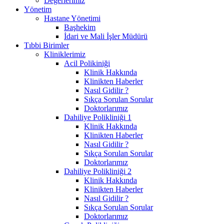
Değerlerimiz
Yönetim
Hastane Yönetimi
Başhekim
İdari ve Mali İşler Müdürü
Tıbbi Birimler
Kliniklerimiz
Acil Polikiniği
Klinik Hakkında
Klinikten Haberler
Nasıl Gidilir ?
Sıkça Sorulan Sorular
Doktorlarımız
Dahiliye Polikliniği 1
Klinik Hakkında
Klinikten Haberler
Nasıl Gidilir ?
Sıkça Sorulan Sorular
Doktorlarımız
Dahiliye Polikliniği 2
Klinik Hakkında
Klinikten Haberler
Nasıl Gidilir ?
Sıkça Sorulan Sorular
Doktorlarımız