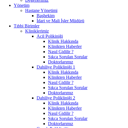
Değerlerimiz
Yönetim
Hastane Yönetimi
Başhekim
İdari ve Mali İşler Müdürü
Tıbbi Birimler
Kliniklerimiz
Acil Polikiniği
Klinik Hakkında
Klinikten Haberler
Nasıl Gidilir ?
Sıkça Sorulan Sorular
Doktorlarımız
Dahiliye Polikliniği 1
Klinik Hakkında
Klinikten Haberler
Nasıl Gidilir ?
Sıkça Sorulan Sorular
Doktorlarımız
Dahiliye Polikliniği 2
Klinik Hakkında
Klinikten Haberler
Nasıl Gidilir ?
Sıkça Sorulan Sorular
Doktorlarımız