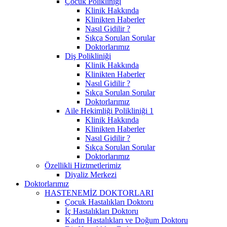
Çocuk Polikliniği
Klinik Hakkında
Klinikten Haberler
Nasıl Gidilir ?
Sıkça Sorulan Sorular
Doktorlarımız
Diş Polikliniği
Klinik Hakkında
Klinikten Haberler
Nasıl Gidilir ?
Sıkça Sorulan Sorular
Doktorlarımız
Aile Hekimliği Polikliniği 1
Klinik Hakkında
Klinikten Haberler
Nasıl Gidilir ?
Sıkça Sorulan Sorular
Doktorlarımız
Özellikli Hiztmetlerimiz
Diyaliz Merkezi
Doktorlarımız
HASTENEMİZ DOKTORLARI
Çocuk Hastalıkları Doktoru
İç Hastalıkları Doktoru
Kadın Hastalıkları ve Doğum Doktoru