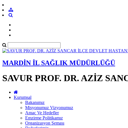
MARDİN İL SAĞLIK MÜDÜRLÜĞÜ
SAVUR PROF. DR. AZİZ SA
Kurumsal
Bakanımız
Misyonumuz Vizyonumuz
Amaç Ve Hedefler
Emzirme Politikamız
Organizasyon Şeması