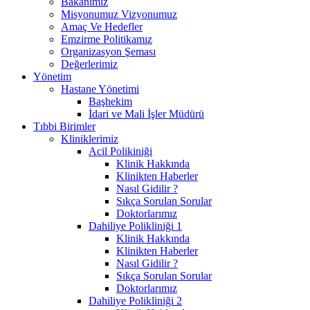
Bakanımız
Misyonumuz Vizyonumuz
Amaç Ve Hedefler
Emzirme Politikamız
Organizasyon Şeması
Değerlerimiz
Yönetim
Hastane Yönetimi
Başhekim
İdari ve Mali İşler Müdürü
Tıbbi Birimler
Kliniklerimiz
Acil Polikiniği
Klinik Hakkında
Klinikten Haberler
Nasıl Gidilir ?
Sıkça Sorulan Sorular
Doktorlarımız
Dahiliye Polikliniği 1
Klinik Hakkında
Klinikten Haberler
Nasıl Gidilir ?
Sıkça Sorulan Sorular
Doktorlarımız
Dahiliye Polikliniği 2