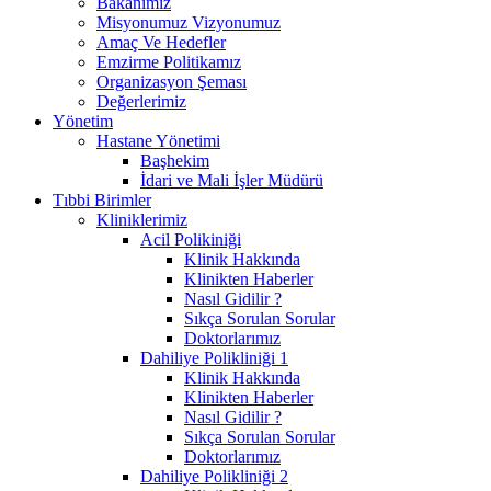
Bakanımız
Misyonumuz Vizyonumuz
Amaç Ve Hedefler
Emzirme Politikamız
Organizasyon Şeması
Değerlerimiz
Yönetim
Hastane Yönetimi
Başhekim
İdari ve Mali İşler Müdürü
Tıbbi Birimler
Kliniklerimiz
Acil Polikiniği
Klinik Hakkında
Klinikten Haberler
Nasıl Gidilir ?
Sıkça Sorulan Sorular
Doktorlarımız
Dahiliye Polikliniği 1
Klinik Hakkında
Klinikten Haberler
Nasıl Gidilir ?
Sıkça Sorulan Sorular
Doktorlarımız
Dahiliye Polikliniği 2