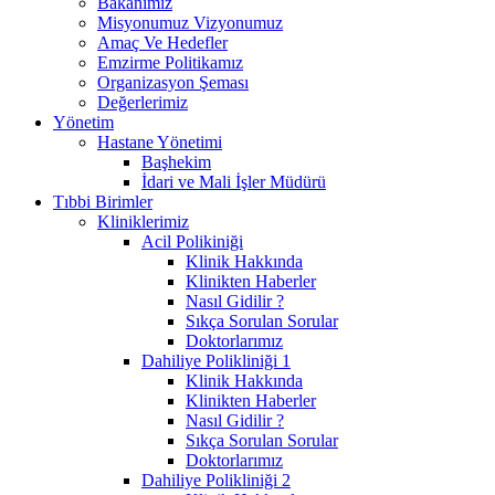
Bakanımız
Misyonumuz Vizyonumuz
Amaç Ve Hedefler
Emzirme Politikamız
Organizasyon Şeması
Değerlerimiz
Yönetim
Hastane Yönetimi
Başhekim
İdari ve Mali İşler Müdürü
Tıbbi Birimler
Kliniklerimiz
Acil Polikiniği
Klinik Hakkında
Klinikten Haberler
Nasıl Gidilir ?
Sıkça Sorulan Sorular
Doktorlarımız
Dahiliye Polikliniği 1
Klinik Hakkında
Klinikten Haberler
Nasıl Gidilir ?
Sıkça Sorulan Sorular
Doktorlarımız
Dahiliye Polikliniği 2