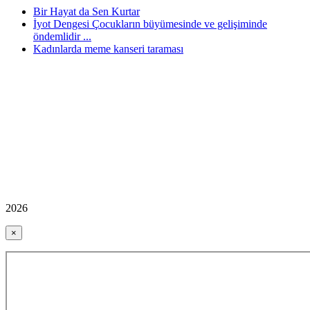
Bir Hayat da Sen Kurtar
İyot Dengesi Çocukların büyümesinde ve gelişiminde
öndemlidir ...
Kadınlarda meme kanseri taraması
2026
×