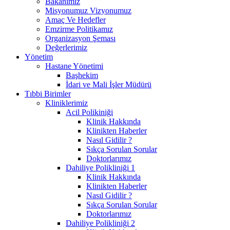
Bakanımız
Misyonumuz Vizyonumuz
Amaç Ve Hedefler
Emzirme Politikamız
Organizasyon Şeması
Değerlerimiz
Yönetim
Hastane Yönetimi
Başhekim
İdari ve Mali İşler Müdürü
Tıbbi Birimler
Kliniklerimiz
Acil Polikiniği
Klinik Hakkında
Klinikten Haberler
Nasıl Gidilir ?
Sıkça Sorulan Sorular
Doktorlarımız
Dahiliye Polikliniği 1
Klinik Hakkında
Klinikten Haberler
Nasıl Gidilir ?
Sıkça Sorulan Sorular
Doktorlarımız
Dahiliye Polikliniği 2