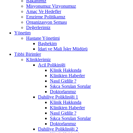
Bakanımız
Misyonumuz Vizyonumuz
Amaç Ve Hedefler
Emzirme Politikamız
Organizasyon Şeması
Değerlerimiz
Yönetim
Hastane Yönetimi
Başhekim
İdari ve Mali İşler Müdürü
Tıbbi Birimler
Kliniklerimiz
Acil Polikiniği
Klinik Hakkında
Klinikten Haberler
Nasıl Gidilir ?
Sıkça Sorulan Sorular
Doktorlarımız
Dahiliye Polikliniği 1
Klinik Hakkında
Klinikten Haberler
Nasıl Gidilir ?
Sıkça Sorulan Sorular
Doktorlarımız
Dahiliye Polikliniği 2