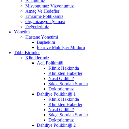
Bakanımız
Misyonumuz Vizyonumuz
Amaç Ve Hedefler
Emzirme Politikamız
Organizasyon Şeması
Değerlerimiz
Yönetim
Hastane Yönetimi
Başhekim
İdari ve Mali İşler Müdürü
Tıbbi Birimler
Kliniklerimiz
Acil Polikiniği
Klinik Hakkında
Klinikten Haberler
Nasıl Gidilir ?
Sıkça Sorulan Sorular
Doktorlarımız
Dahiliye Polikliniği 1
Klinik Hakkında
Klinikten Haberler
Nasıl Gidilir ?
Sıkça Sorulan Sorular
Doktorlarımız
Dahiliye Polikliniği 2