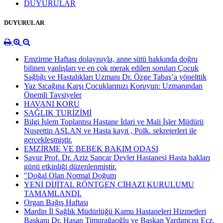
DUYURULAR
DUYURULAR
Emzirme Haftası dolayısıyla, anne sütü hakkında doğru
bilinen yanlışları ve en çok merak edilen soruları Çocuk
Sağlığı ve Hastalıkları Uzmanı Dr. Özge Tabaş’a yönelttik
Yaz Sıcağına Karşı Çocuklarınızı Koruyun: Uzmanından
Önemli Tavsiyeler
HAVANI KORU
SAĞLIK TURİZİMİ
Bilgi İşlem Toplantısı Hastane İdari ve Mali İşler Müdürü
Nusrettin ASLAN ve Hasta kayıt , Polk. sekreterleri ile
gerçekleşmiştir.
EMZİRME VE BEBEK BAKIM ODASI
Savur Prof. Dr. Aziz Sancar Devlet Hastanesi Hasta hakları
günü etkinliği düzenlenmiştir.
"Doğal Olan Normal Doğum
YENİ DİJİTAL RÖNTGEN CİHAZI KURULUMU
TAMAMLANDI.
Organ Bağış Haftası
Mardin İl Sağlık Müdürlüğü Kamu Hastaneleri Hizmetleri
Başkanı Dr. Hasan Timurağaoğlu ve Başkan Yardımcısı Ecz.