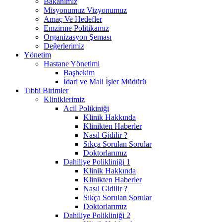
Bakanımız
Misyonumuz Vizyonumuz
Amaç Ve Hedefler
Emzirme Politikamız
Organizasyon Şeması
Değerlerimiz
Yönetim
Hastane Yönetimi
Başhekim
İdari ve Mali İşler Müdürü
Tıbbi Birimler
Kliniklerimiz
Acil Polikiniği
Klinik Hakkında
Klinikten Haberler
Nasıl Gidilir ?
Sıkça Sorulan Sorular
Doktorlarımız
Dahiliye Polikliniği 1
Klinik Hakkında
Klinikten Haberler
Nasıl Gidilir ?
Sıkça Sorulan Sorular
Doktorlarımız
Dahiliye Polikliniği 2