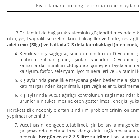
Kıvırcık, marul, ıceberg, tere, roka, nane, maydanoz
3.E vitamini de bağışıklık sisteminin güçlendirilmesinde etkilid
olan; yeşil yapraklı sebzeler , kuru baklagiller ve fındık, cevi
adet ceviz (30gr) ve haftada 2-3 defa kurubaklagil (mercimek,
Kemik ve diş sağlığı açısından önemli olan D vitamini, g
mahrum kalınan güneş ışınları, vücudun D vitamini g
zamanlarda mümkün olduğunca güneşten faydalanılmalıdır
kalsiyum, fosfor, selenyum, iyot mineralleri ve E vitamini
Kış aylarında genellikle meydana gelen beslenme alışkanlı
katı margarinden kaçınılmalı, aşırı yağlı etler tüketilmemel
Kış aylarında vücut ağırlığı kontrolünün sağlamasında; b
ürünlerinin tüketilmesine özen gösterilmesi, enerjisi yüksek
Hareketsizlik nedeniyle artan sindirim problemlerinin önlen
yapılması önemlidir.
Vücut ısısını dengede tutabilmek için bol sıvı alımı gerekm
çalışmasında, metabolizma dengesinin sağlanmasında v
nedenle,
her gün en az 2-2.5 litre su içilmeli
, sıvı alımın