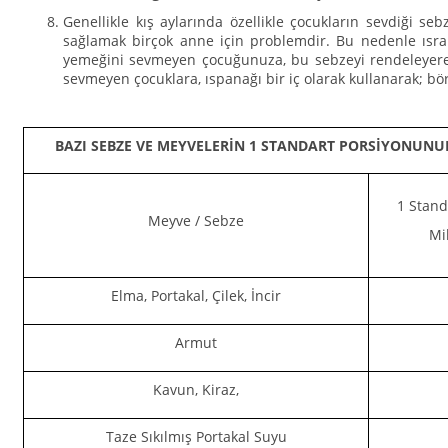
Genellikle kış aylarında özellikle çocukların sevdiği seb
sağlamak birçok anne için problemdir. Bu nedenle ısrar
yemeğini sevmeyen çocuğunuza, bu sebzeyi rendeleyerek,
sevmeyen çocuklara, ıspanağı bir iç olarak kullanarak; bö
BAZI SEBZE VE MEYVELERİN 1 STANDART PORSİYONUNUN
1 Stand
Meyve / Sebze
Mik
Elma, Portakal, Çilek, İncir
Armut
Kavun, Kiraz,
Taze Sıkılmış Portakal Suyu