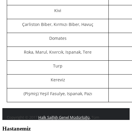
Kivi
Çarliston Biber, Kırmızı Biber, Havuç
Domates
Roka, Marul, Kıvırcık, Ispanak, Tere
Turp
Kereviz
(Pişmiş) Yeşil Fasulye, Ispanak, Pazı
Copyright © 2017
Halk Sağlığı Genel Müdürlüğü
.
Tüm
Hastanemiz