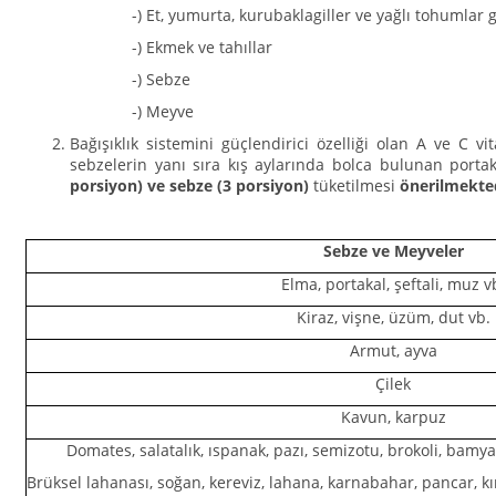
-) Et, yumurta, kurubaklagiller ve yağlı tohumlar 
-) Ekmek ve tahıllar
-) Sebze
-) Meyve
Bağışıklık sistemini güçlendirici özelliği olan A ve C 
sebzelerin yanı sıra kış aylarında bolca bulunan port
porsiyon) ve sebze (3 porsiyon)
tüketilmesi
önerilmekted
Sebze ve Meyveler
Elma, portakal, şeftali, muz v
Kiraz, vişne, üzüm, dut vb.
Armut, ayva
Çilek
Kavun, karpuz
Domates, salatalık, ıspanak, pazı, semizotu, brokoli, bamya
Brüksel lahanası, soğan, kereviz, lahana, karnabahar, pancar, kı