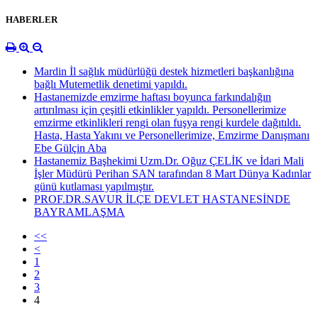
HABERLER
Mardin İl sağlık müdürlüğü destek hizmetleri başkanlığına
bağlı Mutemetlik denetimi yapıldı.
Hastanemizde emzirme haftası boyunca farkındalığın
artırılması için çeşitli etkinlikler yapıldı. Personellerimize
emzirme etkinlikleri rengi olan fuşya rengi kurdele dağıtıldı.
Hasta, Hasta Yakını ve Personellerimize, Emzirme Danışmanı
Ebe Gülçin Aba
Hastanemiz Başhekimi Uzm.Dr. Oğuz ÇELİK ve İdari Mali
İşler Müdürü Perihan SAN tarafından 8 Mart Dünya Kadınlar
günü kutlaması yapılmıştır.
PROF.DR.SAVUR İLÇE DEVLET HASTANESİNDE
BAYRAMLAŞMA
<<
<
1
2
3
4