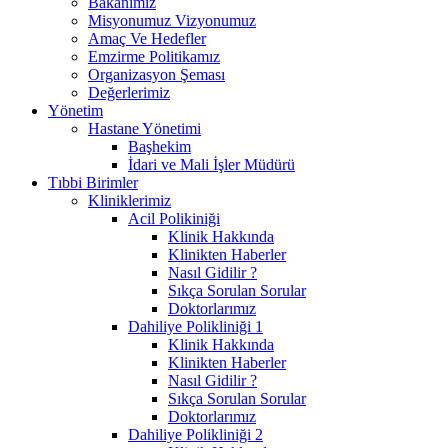
Bakanımız
Misyonumuz Vizyonumuz
Amaç Ve Hedefler
Emzirme Politikamız
Organizasyon Şeması
Değerlerimiz
Yönetim
Hastane Yönetimi
Başhekim
İdari ve Mali İşler Müdürü
Tıbbi Birimler
Kliniklerimiz
Acil Polikiniği
Klinik Hakkında
Klinikten Haberler
Nasıl Gidilir ?
Sıkça Sorulan Sorular
Doktorlarımız
Dahiliye Polikliniği 1
Klinik Hakkında
Klinikten Haberler
Nasıl Gidilir ?
Sıkça Sorulan Sorular
Doktorlarımız
Dahiliye Polikliniği 2