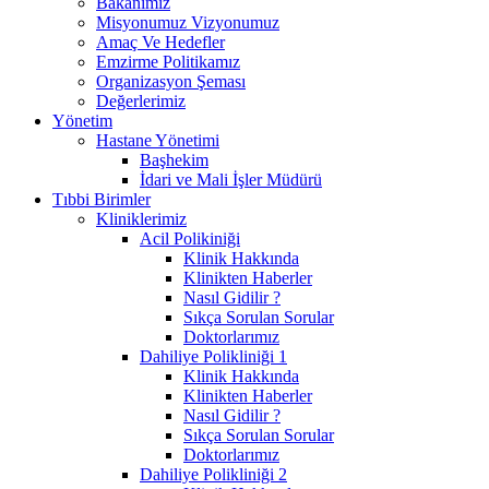
Bakanımız
Misyonumuz Vizyonumuz
Amaç Ve Hedefler
Emzirme Politikamız
Organizasyon Şeması
Değerlerimiz
Yönetim
Hastane Yönetimi
Başhekim
İdari ve Mali İşler Müdürü
Tıbbi Birimler
Kliniklerimiz
Acil Polikiniği
Klinik Hakkında
Klinikten Haberler
Nasıl Gidilir ?
Sıkça Sorulan Sorular
Doktorlarımız
Dahiliye Polikliniği 1
Klinik Hakkında
Klinikten Haberler
Nasıl Gidilir ?
Sıkça Sorulan Sorular
Doktorlarımız
Dahiliye Polikliniği 2